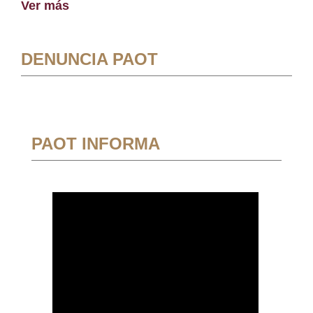
Ver más
DENUNCIA PAOT
PAOT INFORMA