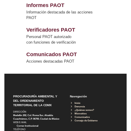
Informes PAOT
Información destacada de las acciones
PAOT
Verificadores PAOT
Personal PAOT autorizado
con funciones de verificación
Comunicados PAOT
Acciones destacadas PAOT
PROCURADURÍA AMBIENTAL Y
Navegación
DEL ORDENAMIENTO
Inicio
TERRITORIAL DE LA CDMX
Denuncia
¿Quiénes somos?
DIRECCIÓN
Micrositios
Medellín 202, Col. Roma Sur, Alcaldía
Comunicados
Cuauhtémoc, C.P. 06700, Ciudad de México
Consejo de Gobierno
WEB E-MAIL
Correo Institucional
TELÉFONO