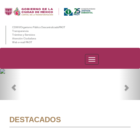
CDMX/Organismo Público Descentralizado/PAOT
Transparencia
Trámites y Servicios
Atención Ciudadana
Web e-mail PAOT
PAOT
Previous
Nex
DESTACADOS