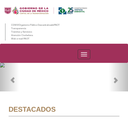
CDMX/Organismo Público Descentralizado/PAOT
Transparencia
Trámites y Servicios
Atención Ciudadana
Web e-mail PAOT
PAOT
Previous
Nex
DESTACADOS