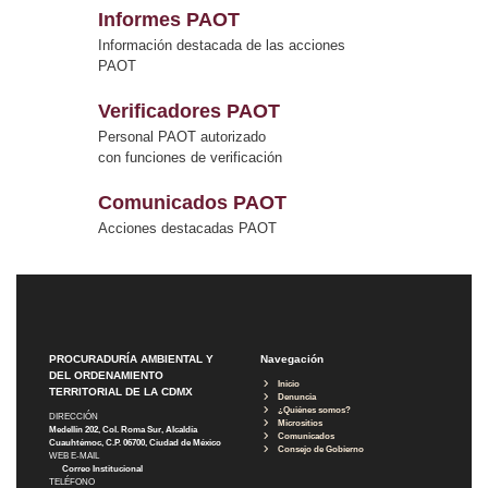
Informes PAOT
Información destacada de las acciones
PAOT
Verificadores PAOT
Personal PAOT autorizado
con funciones de verificación
Comunicados PAOT
Acciones destacadas PAOT
PROCURADURÍA AMBIENTAL Y
Navegación
DEL ORDENAMIENTO
Inicio
TERRITORIAL DE LA CDMX
Denuncia
¿Quiénes somos?
DIRECCIÓN
Micrositios
Medellín 202, Col. Roma Sur, Alcaldía
Comunicados
Cuauhtémoc, C.P. 06700, Ciudad de México
Consejo de Gobierno
WEB E-MAIL
Correo Institucional
TELÉFONO