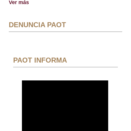
Ver más
DENUNCIA PAOT
PAOT INFORMA