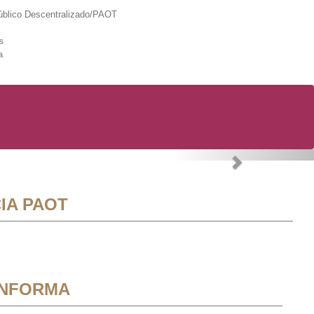
lico Descentralizado/PAOT
s
a
Next
IA PAOT
INFORMA