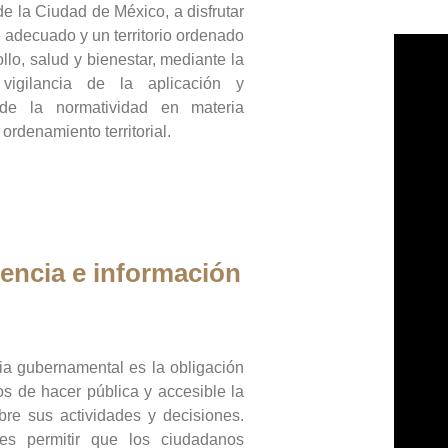
de la Ciudad de México, a disfrutar
 adecuado y un territorio ordenado
llo, salud y bienestar, mediante la
vigilancia de la aplicación y
 de la normatividad en materia
 ordenamiento territorial.
encia e información
ia gubernamental es la obligación
os de hacer pública y accesible la
bre sus actividades y decisiones.
es permitir que los ciudadanos