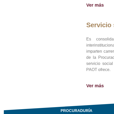
Ver más
Servicio 
Es consolid
interinstituci
imparten carre
de la Procura
servicio socia
PAOT ofrece.
Ver más
PROCURADURÍA