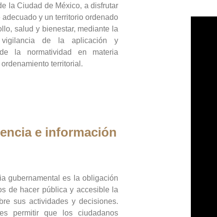
de la Ciudad de México, a disfrutar
 adecuado y un territorio ordenado
llo, salud y bienestar, mediante la
vigilancia de la aplicación y
 de la normatividad en materia
 ordenamiento territorial.
encia e información
ia gubernamental es la obligación
os de hacer pública y accesible la
bre sus actividades y decisiones.
es permitir que los ciudadanos