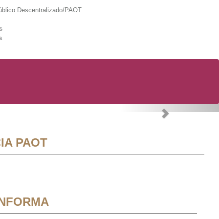
lico Descentralizado/PAOT
s
a
Next
IA PAOT
INFORMA