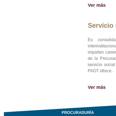
Ver más
Servicio 
Es consolid
interinstituci
imparten carre
de la Procura
servicio socia
PAOT ofrece.
Ver más
PROCURADURÍA