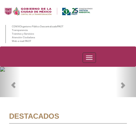
CDMX/Organismo Público Descentralizado/PAOT
Transparencia
Trámites y Servicios
Atención Ciudadana
Web e-mail PAOT
PAOT
Previous
Nex
DESTACADOS