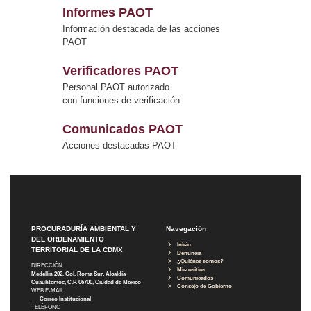
Informes PAOT
Información destacada de las acciones
PAOT
Verificadores PAOT
Personal PAOT autorizado
con funciones de verificación
Comunicados PAOT
Acciones destacadas PAOT
PROCURADURÍA AMBIENTAL Y
Navegación
DEL ORDENAMIENTO
Inicio
TERRITORIAL DE LA CDMX
Denuncia
¿Quiénes somos?
DIRECCIÓN
Micrositios
Medellín 202, Col. Roma Sur, Alcaldía
Comunicados
Cuauhtémoc, C.P. 06700, Ciudad de México
Consejo de Gobierno
WEB E-MAIL
Correo Institucional
TELÉFONO