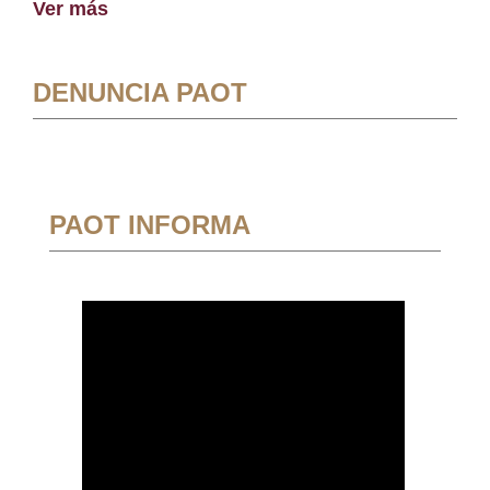
Ver más
DENUNCIA PAOT
PAOT INFORMA