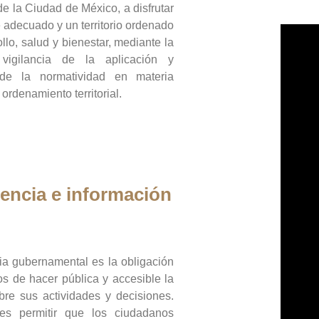
de la Ciudad de México, a disfrutar
 adecuado y un territorio ordenado
llo, salud y bienestar, mediante la
vigilancia de la aplicación y
 de la normatividad en materia
 ordenamiento territorial.
encia e información
ia gubernamental es la obligación
os de hacer pública y accesible la
bre sus actividades y decisiones.
es permitir que los ciudadanos