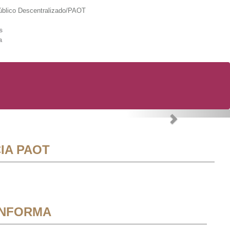
lico Descentralizado/PAOT
s
a
Next
IA PAOT
INFORMA