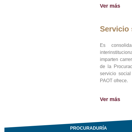
Ver más
Servicio 
Es consolid
interinstituci
imparten carre
de la Procura
servicio socia
PAOT ofrece.
Ver más
PROCURADURÍA