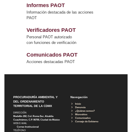
Informes PAOT
Información destacada de las acciones
PAOT
Verificadores PAOT
Personal PAOT autorizado
con funciones de verificación
Comunicados PAOT
Acciones destacadas PAOT
PROCURADURÍA AMBIENTAL Y
Navegación
DEL ORDENAMIENTO
Inicio
TERRITORIAL DE LA CDMX
Denuncia
¿Quiénes somos?
DIRECCIÓN
Micrositios
Medellín 202, Col. Roma Sur, Alcaldía
Comunicados
Cuauhtémoc, C.P. 06700, Ciudad de México
Consejo de Gobierno
WEB E-MAIL
Correo Institucional
TELÉFONO