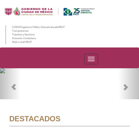
CDMX/Organismo Público Descentralizado/PAOT
Transparencia
Trámites y Servicios
Atención Ciudadana
Web e-mail PAOT
PAOT
Previous
Nex
DESTACADOS