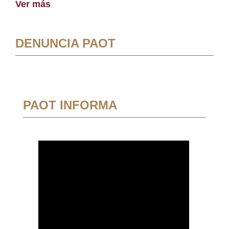
Ver más
DENUNCIA PAOT
PAOT INFORMA