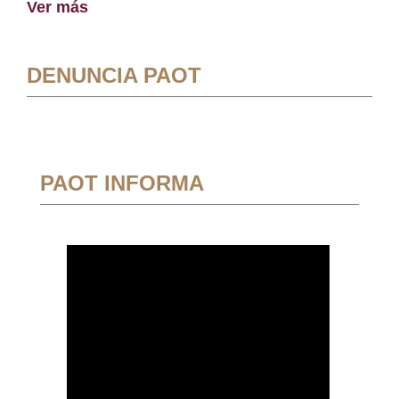
Ver más
DENUNCIA PAOT
PAOT INFORMA