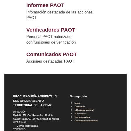
Informes PAOT
Información destacada de las acciones
PAOT
Verificadores PAOT
Personal PAOT autorizado
con funciones de verificación
Comunicados PAOT
Acciones destacadas PAOT
PROCURADURÍA AMBIENTAL Y
Navegación
DEL ORDENAMIENTO
Inicio
TERRITORIAL DE LA CDMX
Denuncia
¿Quiénes somos?
DIRECCIÓN
Micrositios
Medellín 202, Col. Roma Sur, Alcaldía
Comunicados
Cuauhtémoc, C.P. 06700, Ciudad de México
Consejo de Gobierno
WEB E-MAIL
Correo Institucional
TELÉFONO