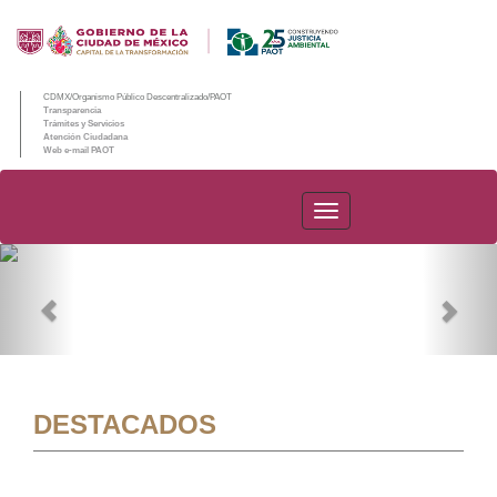
CDMX/Organismo Público Descentralizado/PAOT
Transparencia
Trámites y Servicios
Atención Ciudadana
Web e-mail PAOT
PAOT
Previous
Nex
DESTACADOS