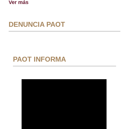
Ver más
DENUNCIA PAOT
PAOT INFORMA