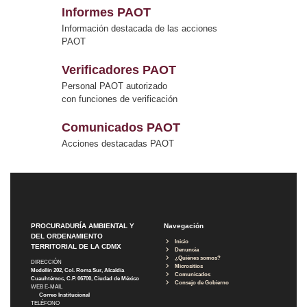
Informes PAOT
Información destacada de las acciones
PAOT
Verificadores PAOT
Personal PAOT autorizado
con funciones de verificación
Comunicados PAOT
Acciones destacadas PAOT
PROCURADURÍA AMBIENTAL Y
Navegación
DEL ORDENAMIENTO
Inicio
TERRITORIAL DE LA CDMX
Denuncia
¿Quiénes somos?
DIRECCIÓN
Micrositios
Medellín 202, Col. Roma Sur, Alcaldía
Comunicados
Cuauhtémoc, C.P. 06700, Ciudad de México
Consejo de Gobierno
WEB E-MAIL
Correo Institucional
TELÉFONO