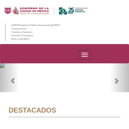
CDMX/Organismo Público Descentralizado/PAOT
Transparencia
Trámites y Servicios
Atención Ciudadana
Web e-mail PAOT
PAOT
Previous
Nex
DESTACADOS