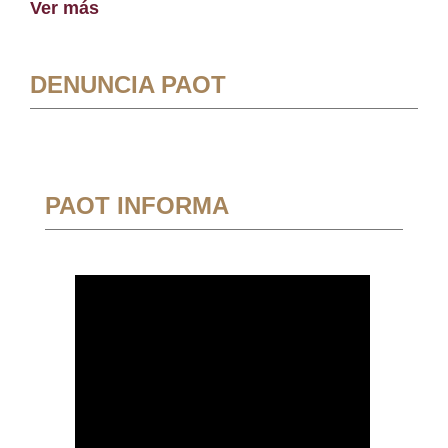
Ver más
DENUNCIA PAOT
PAOT INFORMA