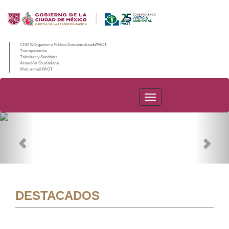
CDMX/Organismo Público Descentralizado/PAOT
Transparencia
Trámites y Servicios
Atención Ciudadana
Web e-mail PAOT
PAOT
Previous
Nex
DESTACADOS