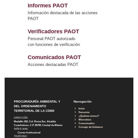
Informes PAOT
Información destacada de las acciones
PAOT
Verificadores PAOT
Personal PAOT autorizado
con funciones de verificación
Comunicados PAOT
Acciones destacadas PAOT
PROCURADURÍA AMBIENTAL Y
Navegación
DEL ORDENAMIENTO
Inicio
TERRITORIAL DE LA CDMX
Denuncia
¿Quiénes somos?
DIRECCIÓN
Micrositios
Medellín 202, Col. Roma Sur, Alcaldía
Comunicados
Cuauhtémoc, C.P. 06700, Ciudad de México
Consejo de Gobierno
WEB E-MAIL
Correo Institucional
TELÉFONO