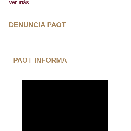
Ver más
DENUNCIA PAOT
PAOT INFORMA