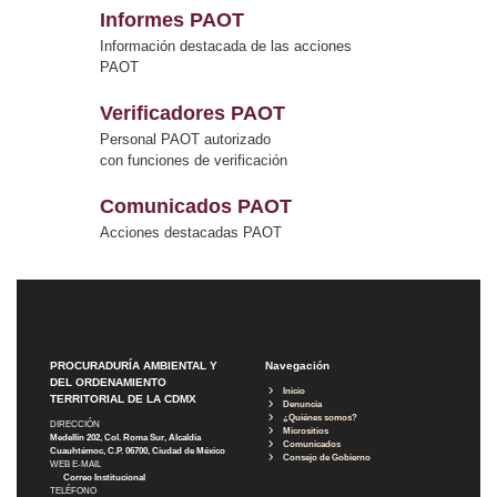
Informes PAOT
Información destacada de las acciones
PAOT
Verificadores PAOT
Personal PAOT autorizado
con funciones de verificación
Comunicados PAOT
Acciones destacadas PAOT
PROCURADURÍA AMBIENTAL Y
Navegación
DEL ORDENAMIENTO
Inicio
TERRITORIAL DE LA CDMX
Denuncia
¿Quiénes somos?
DIRECCIÓN
Micrositios
Medellín 202, Col. Roma Sur, Alcaldía
Comunicados
Cuauhtémoc, C.P. 06700, Ciudad de México
Consejo de Gobierno
WEB E-MAIL
Correo Institucional
TELÉFONO