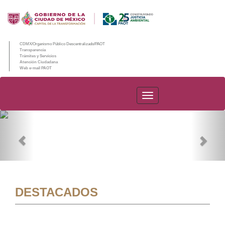
CDMX/Organismo Público Descentralizado/PAOT
Transparencia
Trámites y Servicios
Atención Ciudadana
Web e-mail PAOT
PAOT
Previous
Nex
DESTACADOS