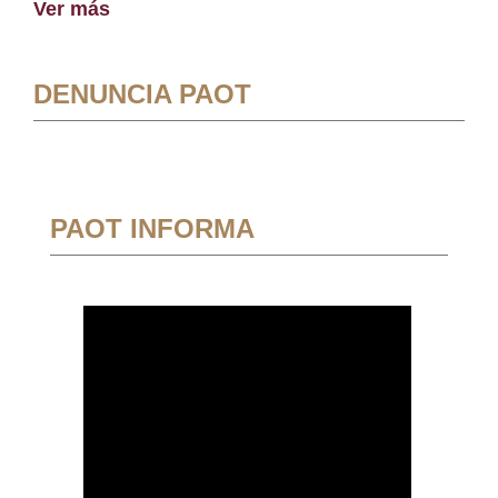
Ver más
DENUNCIA PAOT
PAOT INFORMA