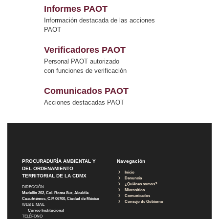
Informes PAOT
Información destacada de las acciones
PAOT
Verificadores PAOT
Personal PAOT autorizado
con funciones de verificación
Comunicados PAOT
Acciones destacadas PAOT
PROCURADURÍA AMBIENTAL Y
Navegación
DEL ORDENAMIENTO
Inicio
TERRITORIAL DE LA CDMX
Denuncia
¿Quiénes somos?
DIRECCIÓN
Micrositios
Medellín 202, Col. Roma Sur, Alcaldía
Comunicados
Cuauhtémoc, C.P. 06700, Ciudad de México
Consejo de Gobierno
WEB E-MAIL
Correo Institucional
TELÉFONO