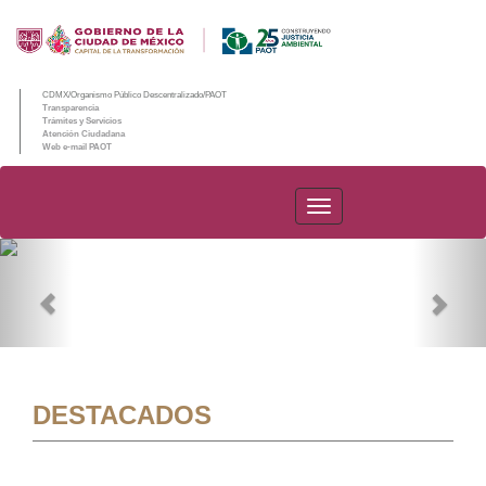
CDMX/Organismo Público Descentralizado/PAOT
Transparencia
Trámites y Servicios
Atención Ciudadana
Web e-mail PAOT
PAOT
Previous
Nex
DESTACADOS