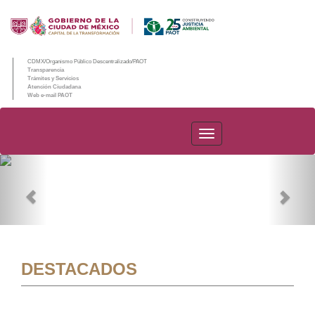
CDMX/Organismo Público Descentralizado/PAOT
Transparencia
Trámites y Servicios
Atención Ciudadana
Web e-mail PAOT
PAOT
Previous
Nex
DESTACADOS