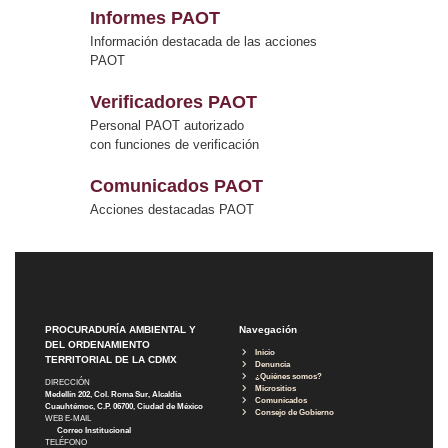
Informes PAOT
Información destacada de las acciones
PAOT
Verificadores PAOT
Personal PAOT autorizado
con funciones de verificación
Comunicados PAOT
Acciones destacadas PAOT
PROCURADURÍA AMBIENTAL Y
Navegación
DEL ORDENAMIENTO
Inicio
TERRITORIAL DE LA CDMX
Denuncia
¿Quiénes somos?
DIRECCIÓN
Micrositios
Medellín 202, Col. Roma Sur, Alcaldía
Comunicados
Cuauhtémoc, C.P. 06700, Ciudad de México
Consejo de Gobierno
WEB E-MAIL
Correo Institucional
TELÉFONO