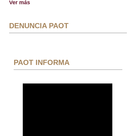
Ver más
DENUNCIA PAOT
PAOT INFORMA