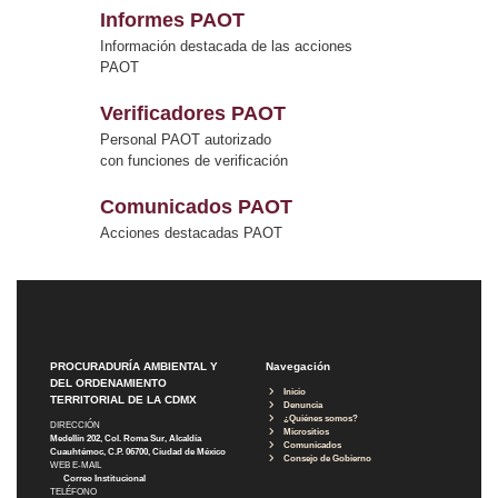
Informes PAOT
Información destacada de las acciones
PAOT
Verificadores PAOT
Personal PAOT autorizado
con funciones de verificación
Comunicados PAOT
Acciones destacadas PAOT
PROCURADURÍA AMBIENTAL Y
Navegación
DEL ORDENAMIENTO
Inicio
TERRITORIAL DE LA CDMX
Denuncia
¿Quiénes somos?
DIRECCIÓN
Micrositios
Medellín 202, Col. Roma Sur, Alcaldía
Comunicados
Cuauhtémoc, C.P. 06700, Ciudad de México
Consejo de Gobierno
WEB E-MAIL
Correo Institucional
TELÉFONO