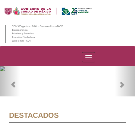
CDMX/Organismo Público Descentralizado/PAOT
Transparencia
Trámites y Servicios
Atención Ciudadana
Web e-mail PAOT
PAOT
Previous
Nex
DESTACADOS