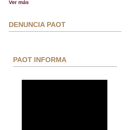
Ver más
DENUNCIA PAOT
PAOT INFORMA