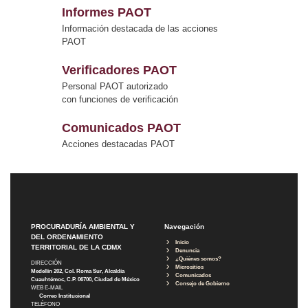
Informes PAOT
Información destacada de las acciones
PAOT
Verificadores PAOT
Personal PAOT autorizado
con funciones de verificación
Comunicados PAOT
Acciones destacadas PAOT
PROCURADURÍA AMBIENTAL Y
Navegación
DEL ORDENAMIENTO
Inicio
TERRITORIAL DE LA CDMX
Denuncia
¿Quiénes somos?
DIRECCIÓN
Micrositios
Medellín 202, Col. Roma Sur, Alcaldía
Comunicados
Cuauhtémoc, C.P. 06700, Ciudad de México
Consejo de Gobierno
WEB E-MAIL
Correo Institucional
TELÉFONO