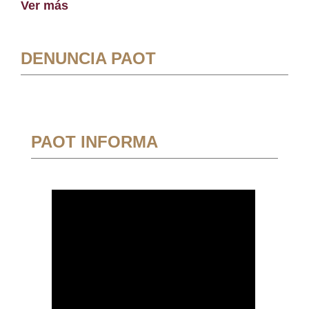
Ver más
DENUNCIA PAOT
PAOT INFORMA