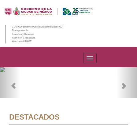
CDMX/Organismo Público Descentralizado/PAOT
Transparencia
Trámites y Servicios
Atención Ciudadana
Web e-mail PAOT
PAOT
Previous
Nex
DESTACADOS