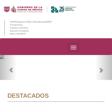
CDMX/Organismo Público Descentralizado/PAOT
Transparencia
Trámites y Servicios
Atención Ciudadana
Web e-mail PAOT
PAOT
Previous
Nex
DESTACADOS