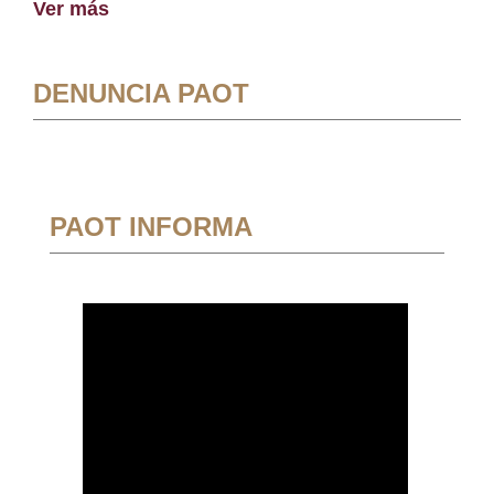
Ver más
DENUNCIA PAOT
PAOT INFORMA