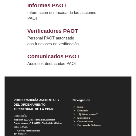
Informes PAOT
Información destacada de las acciones
PAOT
Verificadores PAOT
Personal PAOT autorizado
con funciones de verificación
Comunicados PAOT
Acciones destacadas PAOT
PROCURADURÍA AMBIENTAL Y
Navegación
DEL ORDENAMIENTO
Inicio
TERRITORIAL DE LA CDMX
Denuncia
¿Quiénes somos?
DIRECCIÓN
Micrositios
Medellín 202, Col. Roma Sur, Alcaldía
Comunicados
Cuauhtémoc, C.P. 06700, Ciudad de México
Consejo de Gobierno
WEB E-MAIL
Correo Institucional
TELÉFONO