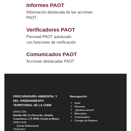
Informes PAOT
Información destacada de las acciones
PAOT
Verificadores PAOT
Personal PAOT autorizado
con funciones de verificación
Comunicados PAOT
Acciones destacadas PAOT
PROCURADURÍA AMBIENTAL Y
Navegación
DEL ORDENAMIENTO
Inicio
TERRITORIAL DE LA CDMX
Denuncia
¿Quiénes somos?
DIRECCIÓN
Micrositios
Medellín 202, Col. Roma Sur, Alcaldía
Comunicados
Cuauhtémoc, C.P. 06700, Ciudad de México
Consejo de Gobierno
WEB E-MAIL
Correo Institucional
TELÉFONO