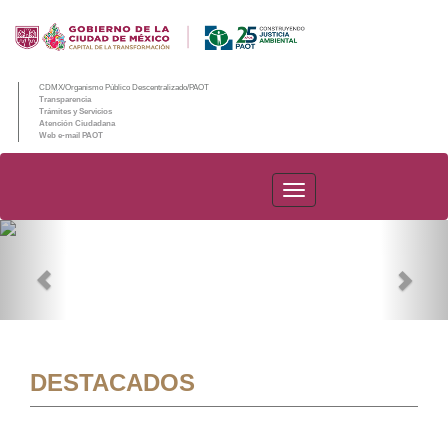
CDMX/Organismo Público Descentralizado/PAOT
Transparencia
Trámites y Servicios
Atención Ciudadana
Web e-mail PAOT
PAOT
Previous
Nex
DESTACADOS