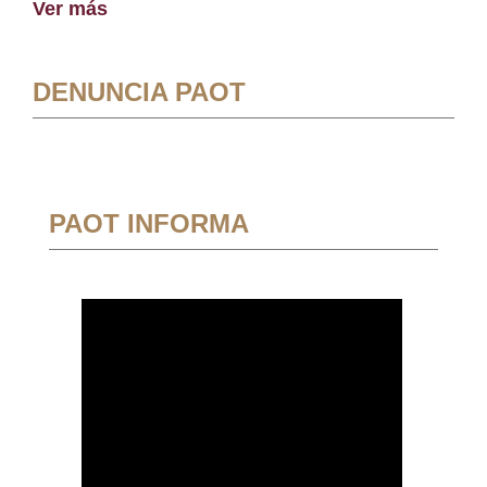
Ver más
DENUNCIA PAOT
PAOT INFORMA