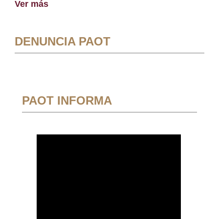
Ver más
DENUNCIA PAOT
PAOT INFORMA