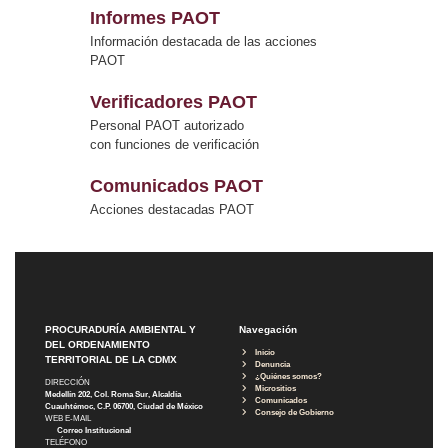
Informes PAOT
Información destacada de las acciones
PAOT
Verificadores PAOT
Personal PAOT autorizado
con funciones de verificación
Comunicados PAOT
Acciones destacadas PAOT
PROCURADURÍA AMBIENTAL Y
Navegación
DEL ORDENAMIENTO
Inicio
TERRITORIAL DE LA CDMX
Denuncia
¿Quiénes somos?
DIRECCIÓN
Micrositios
Medellín 202, Col. Roma Sur, Alcaldía
Comunicados
Cuauhtémoc, C.P. 06700, Ciudad de México
Consejo de Gobierno
WEB E-MAIL
Correo Institucional
TELÉFONO