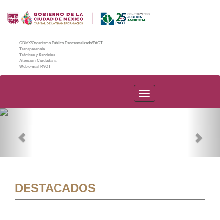
CDMX/Organismo Público Descentralizado/PAOT
Transparencia
Trámites y Servicios
Atención Ciudadana
Web e-mail PAOT
PAOT
Previous
Nex
DESTACADOS