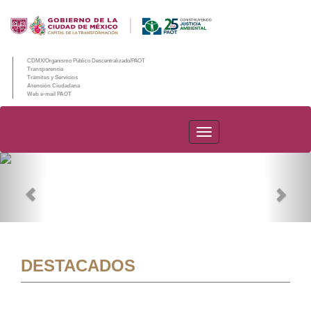
CDMX/Organismo Público Descentralizado/PAOT
Transparencia
Trámites y Servicios
Atención Ciudadana
Web e-mail PAOT
PAOT
Previous
Nex
DESTACADOS