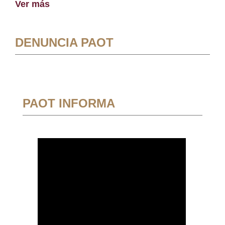
Ver más
DENUNCIA PAOT
PAOT INFORMA