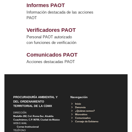
Informes PAOT
Información destacada de las acciones
PAOT
Verificadores PAOT
Personal PAOT autorizado
con funciones de verificación
Comunicados PAOT
Acciones destacadas PAOT
PROCURADURÍA AMBIENTAL Y
Navegación
DEL ORDENAMIENTO
Inicio
TERRITORIAL DE LA CDMX
Denuncia
¿Quiénes somos?
DIRECCIÓN
Micrositios
Medellín 202, Col. Roma Sur, Alcaldía
Comunicados
Cuauhtémoc, C.P. 06700, Ciudad de México
Consejo de Gobierno
WEB E-MAIL
Correo Institucional
TELÉFONO