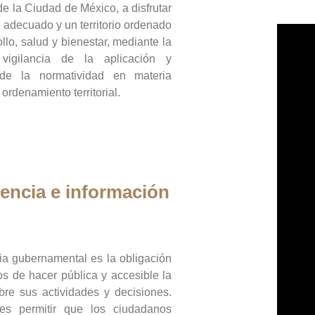
de la Ciudad de México, a disfrutar
 adecuado y un territorio ordenado
llo, salud y bienestar, mediante la
vigilancia de la aplicación y
 de la normatividad en materia
 ordenamiento territorial.
encia e información
ia gubernamental es la obligación
os de hacer pública y accesible la
bre sus actividades y decisiones.
es permitir que los ciudadanos