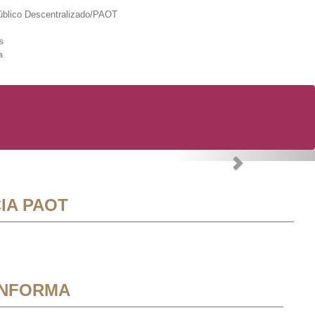
lico Descentralizado/PAOT
s
a
Next
IA PAOT
INFORMA