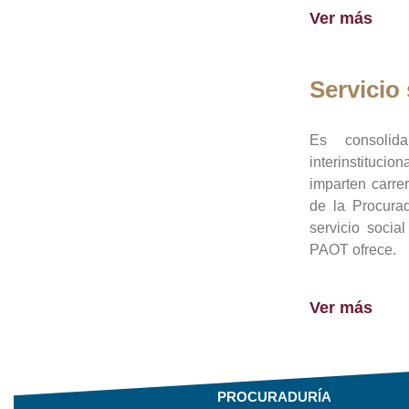
Ver más
Servicio 
Es consolid
interinstituci
imparten carre
de la Procura
servicio socia
PAOT ofrece.
Ver más
PROCURADURÍA