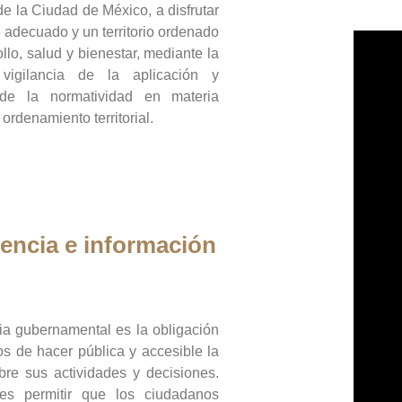
de la Ciudad de México, a disfrutar
 adecuado y un territorio ordenado
llo, salud y bienestar, mediante la
vigilancia de la aplicación y
 de la normatividad en materia
 ordenamiento territorial.
encia e información
ia gubernamental es la obligación
os de hacer pública y accesible la
bre sus actividades y decisiones.
es permitir que los ciudadanos