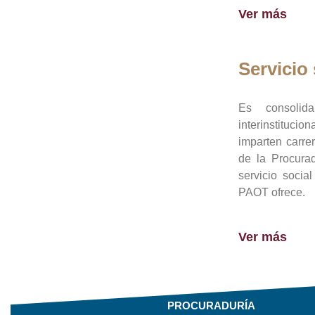
Ver más
Servicio 
Es consolid
interinstituci
imparten carre
de la Procura
servicio socia
PAOT ofrece.
Ver más
PROCURADURÍA