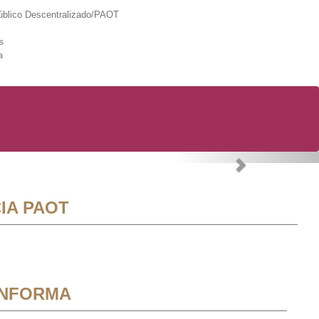
lico Descentralizado/PAOT
s
a
Next
IA PAOT
INFORMA