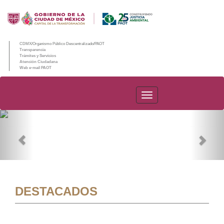
CDMX/Organismo Público Descentralizado/PAOT
Transparencia
Trámites y Servicios
Atención Ciudadana
Web e-mail PAOT
PAOT
Previous
Nex
DESTACADOS