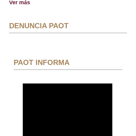
Ver más
DENUNCIA PAOT
PAOT INFORMA