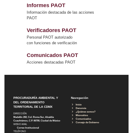
Informes PAOT
Información destacada de las acciones
PAOT
Verificadores PAOT
Personal PAOT autorizado
con funciones de verificación
Comunicados PAOT
Acciones destacadas PAOT
PROCURADURÍA AMBIENTAL Y
Navegación
DEL ORDENAMIENTO
Inicio
TERRITORIAL DE LA CDMX
Denuncia
¿Quiénes somos?
DIRECCIÓN
Micrositios
Medellín 202, Col. Roma Sur, Alcaldía
Comunicados
Cuauhtémoc, C.P. 06700, Ciudad de México
Consejo de Gobierno
WEB E-MAIL
Correo Institucional
TELÉFONO