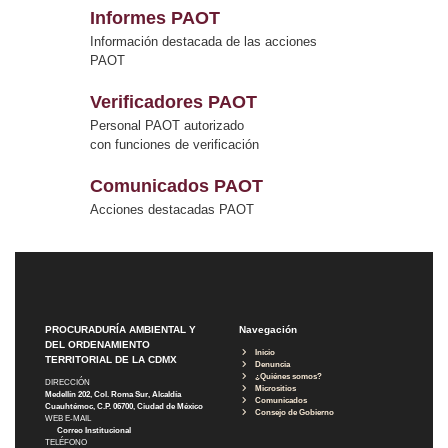
Informes PAOT
Información destacada de las acciones
PAOT
Verificadores PAOT
Personal PAOT autorizado
con funciones de verificación
Comunicados PAOT
Acciones destacadas PAOT
PROCURADURÍA AMBIENTAL Y
Navegación
DEL ORDENAMIENTO
Inicio
TERRITORIAL DE LA CDMX
Denuncia
¿Quiénes somos?
DIRECCIÓN
Micrositios
Medellín 202, Col. Roma Sur, Alcaldía
Comunicados
Cuauhtémoc, C.P. 06700, Ciudad de México
Consejo de Gobierno
WEB E-MAIL
Correo Institucional
TELÉFONO