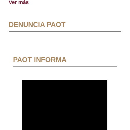
Ver más
DENUNCIA PAOT
PAOT INFORMA