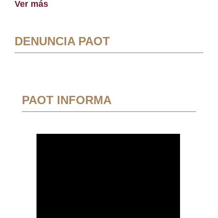
Ver más
DENUNCIA PAOT
PAOT INFORMA