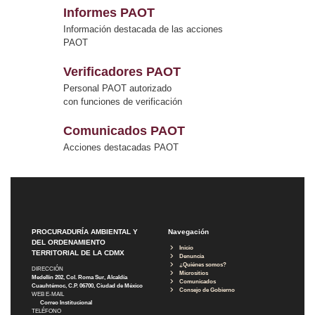
Informes PAOT
Información destacada de las acciones
PAOT
Verificadores PAOT
Personal PAOT autorizado
con funciones de verificación
Comunicados PAOT
Acciones destacadas PAOT
PROCURADURÍA AMBIENTAL Y
Navegación
DEL ORDENAMIENTO
Inicio
TERRITORIAL DE LA CDMX
Denuncia
¿Quiénes somos?
DIRECCIÓN
Micrositios
Medellín 202, Col. Roma Sur, Alcaldía
Comunicados
Cuauhtémoc, C.P. 06700, Ciudad de México
Consejo de Gobierno
WEB E-MAIL
Correo Institucional
TELÉFONO