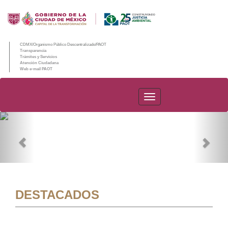
CDMX/Organismo Público Descentralizado/PAOT
Transparencia
Trámites y Servicios
Atención Ciudadana
Web e-mail PAOT
PAOT
Previous
Nex
DESTACADOS