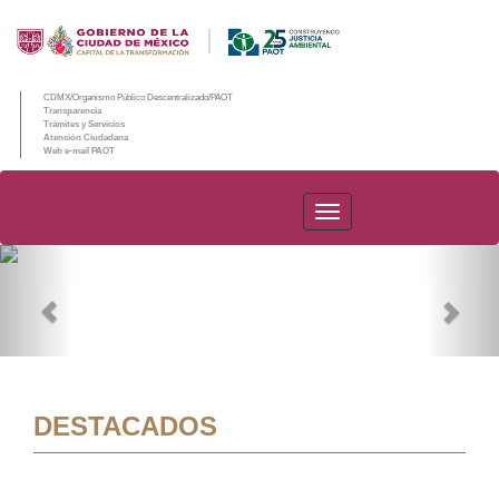
CDMX/Organismo Público Descentralizado/PAOT
Transparencia
Trámites y Servicios
Atención Ciudadana
Web e-mail PAOT
PAOT
Previous
Nex
DESTACADOS