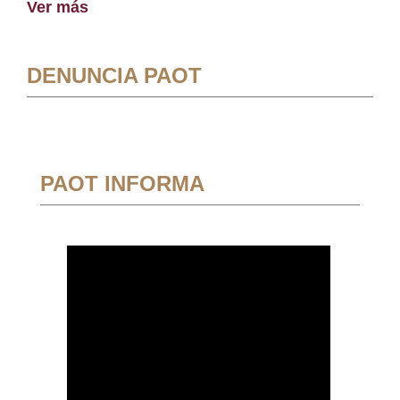
Ver más
DENUNCIA PAOT
PAOT INFORMA