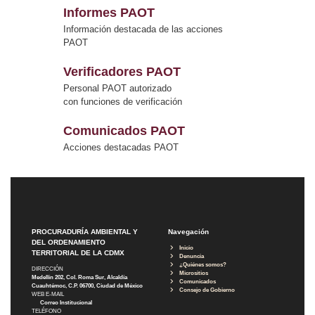
Informes PAOT
Información destacada de las acciones
PAOT
Verificadores PAOT
Personal PAOT autorizado
con funciones de verificación
Comunicados PAOT
Acciones destacadas PAOT
PROCURADURÍA AMBIENTAL Y
Navegación
DEL ORDENAMIENTO
Inicio
TERRITORIAL DE LA CDMX
Denuncia
¿Quiénes somos?
DIRECCIÓN
Micrositios
Medellín 202, Col. Roma Sur, Alcaldía
Comunicados
Cuauhtémoc, C.P. 06700, Ciudad de México
Consejo de Gobierno
WEB E-MAIL
Correo Institucional
TELÉFONO