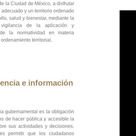
de la Ciudad de México, a disfrutar
 adecuado y un territorio ordenado
llo, salud y bienestar, mediante la
vigilancia de la aplicación y
 de la normatividad en materia
 ordenamiento territorial.
encia e información
ia gubernamental es la obligación
os de hacer pública y accesible la
bre sus actividades y decisiones.
es permitir que los ciudadanos