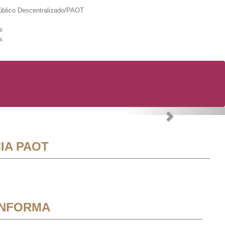
lico Descentralizado/PAOT
s
a
Next
IA PAOT
INFORMA