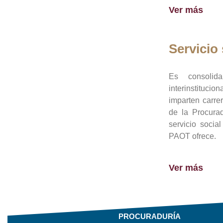
Ver más
Servicio 
Es consolid
interinstituci
imparten carre
de la Procura
servicio socia
PAOT ofrece.
Ver más
PROCURADURÍA