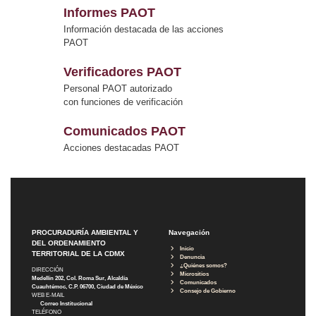
Informes PAOT
Información destacada de las acciones
PAOT
Verificadores PAOT
Personal PAOT autorizado
con funciones de verificación
Comunicados PAOT
Acciones destacadas PAOT
PROCURADURÍA AMBIENTAL Y
Navegación
DEL ORDENAMIENTO
Inicio
TERRITORIAL DE LA CDMX
Denuncia
¿Quiénes somos?
DIRECCIÓN
Micrositios
Medellín 202, Col. Roma Sur, Alcaldía
Comunicados
Cuauhtémoc, C.P. 06700, Ciudad de México
Consejo de Gobierno
WEB E-MAIL
Correo Institucional
TELÉFONO