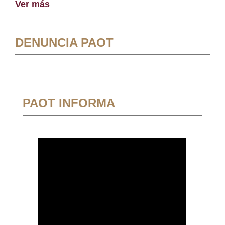
Ver más
DENUNCIA PAOT
PAOT INFORMA