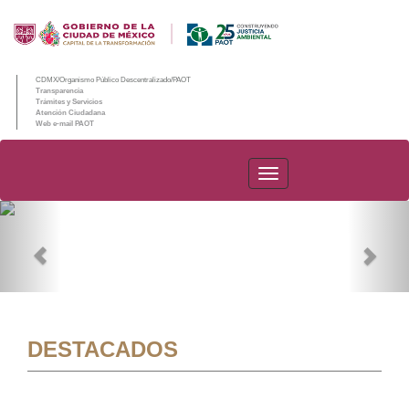
CDMX/Organismo Público Descentralizado/PAOT
Transparencia
Trámites y Servicios
Atención Ciudadana
Web e-mail PAOT
PAOT
Previous
Nex
DESTACADOS