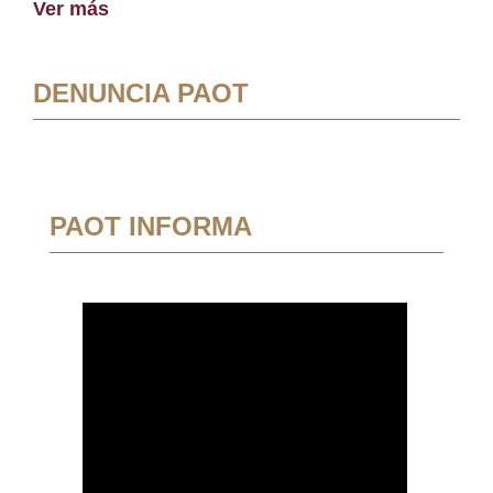
Ver más
DENUNCIA PAOT
PAOT INFORMA