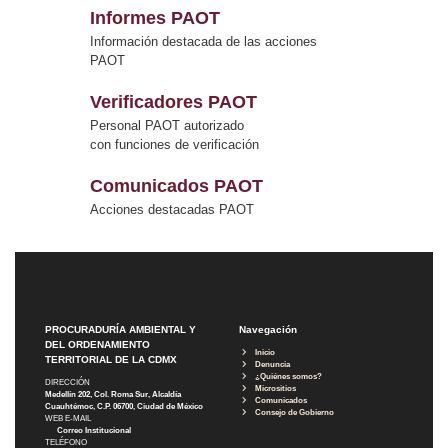
Informes PAOT
Información destacada de las acciones
PAOT
Verificadores PAOT
Personal PAOT autorizado
con funciones de verificación
Comunicados PAOT
Acciones destacadas PAOT
PROCURADURÍA AMBIENTAL Y
Navegación
DEL ORDENAMIENTO
Inicio
TERRITORIAL DE LA CDMX
Denuncia
¿Quiénes somos?
DIRECCIÓN
Micrositios
Medellín 202, Col. Roma Sur, Alcaldía
Comunicados
Cuauhtémoc, C.P. 06700, Ciudad de México
Consejo de Gobierno
WEB E-MAIL
Correo Institucional
TELÉFONO