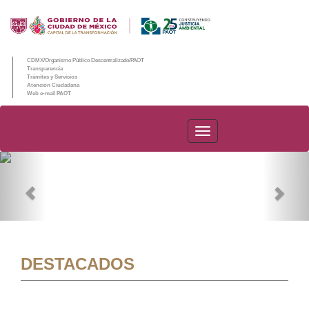
CDMX/Organismo Público Descentralizado/PAOT
Transparencia
Trámites y Servicios
Atención Ciudadana
Web e-mail PAOT
PAOT
Previous
Nex
DESTACADOS