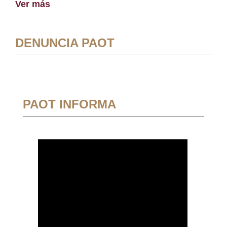
Ver más
DENUNCIA PAOT
PAOT INFORMA