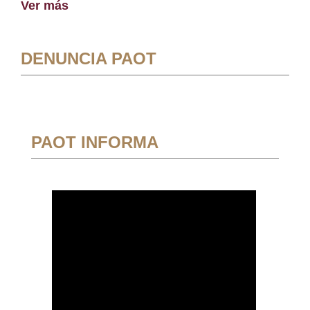
Ver más
DENUNCIA PAOT
PAOT INFORMA