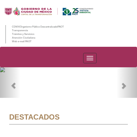
CDMX/Organismo Público Descentralizado/PAOT
Transparencia
Trámites y Servicios
Atención Ciudadana
Web e-mail PAOT
PAOT
Previous
Nex
DESTACADOS