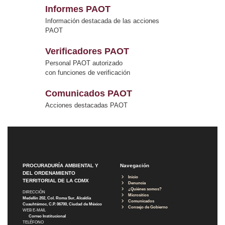
Informes PAOT
Información destacada de las acciones
PAOT
Verificadores PAOT
Personal PAOT autorizado
con funciones de verificación
Comunicados PAOT
Acciones destacadas PAOT
PROCURADURÍA AMBIENTAL Y
Navegación
DEL ORDENAMIENTO
Inicio
TERRITORIAL DE LA CDMX
Denuncia
¿Quiénes somos?
DIRECCIÓN
Micrositios
Medellín 202, Col. Roma Sur, Alcaldía
Comunicados
Cuauhtémoc, C.P. 06700, Ciudad de México
Consejo de Gobierno
WEB E-MAIL
Correo Institucional
TELÉFONO