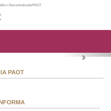
lico Descentralizado/PAOT
s
a
Next
IA PAOT
INFORMA