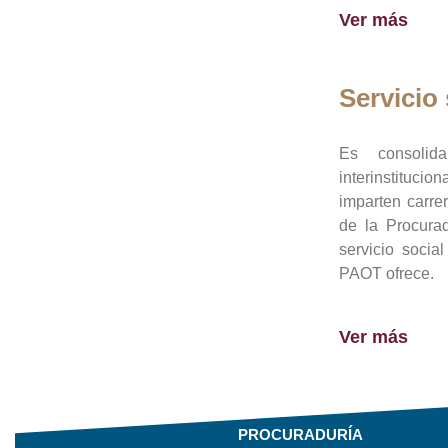
Ver más
Servicio 
Es consolid
interinstituci
imparten carre
de la Procura
servicio socia
PAOT ofrece.
Ver más
PROCURADURÍA