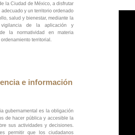
de la Ciudad de México, a disfrutar
 adecuado y un territorio ordenado
llo, salud y bienestar, mediante la
vigilancia de la aplicación y
 de la normatividad en materia
 ordenamiento territorial.
encia e información
ia gubernamental es la obligación
os de hacer pública y accesible la
bre sus actividades y decisiones.
es permitir que los ciudadanos