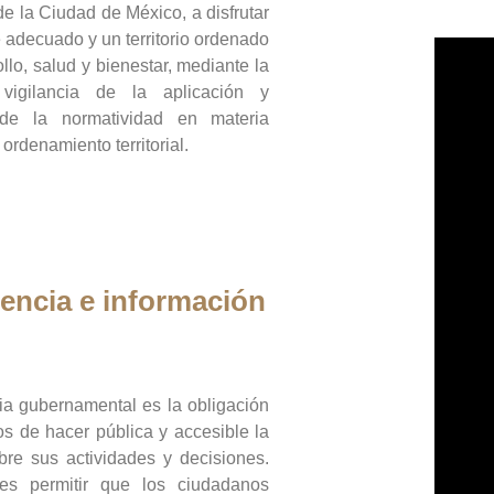
de la Ciudad de México, a disfrutar
 adecuado y un territorio ordenado
llo, salud y bienestar, mediante la
vigilancia de la aplicación y
 de la normatividad en materia
 ordenamiento territorial.
encia e información
ia gubernamental es la obligación
os de hacer pública y accesible la
bre sus actividades y decisiones.
es permitir que los ciudadanos