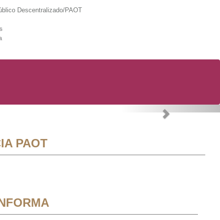
lico Descentralizado/PAOT
s
a
Next
IA PAOT
INFORMA