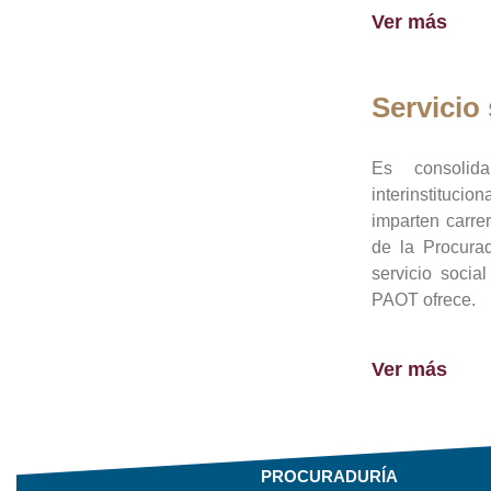
Ver más
Servicio 
Es consolid
interinstituci
imparten carre
de la Procura
servicio socia
PAOT ofrece.
Ver más
PROCURADURÍA