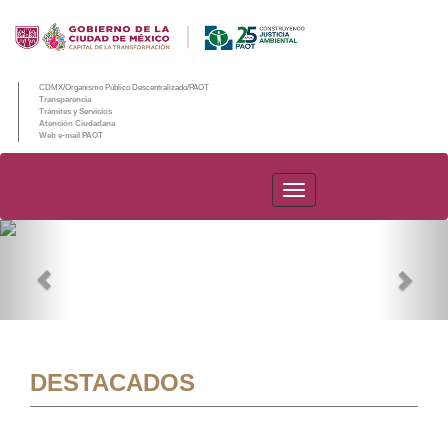
CDMX/Organismo Público Descentralizado/PAOT
Transparencia
Trámites y Servicios
Atención Ciudadana
Web e-mail PAOT
PAOT
Previous
Nex
DESTACADOS