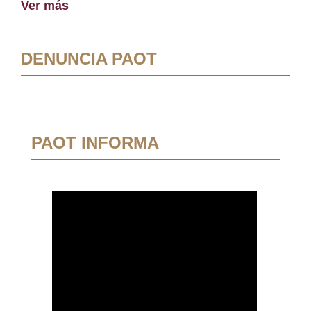
Ver más
DENUNCIA PAOT
PAOT INFORMA