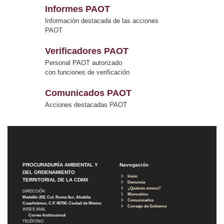
Informes PAOT
Información destacada de las acciones
PAOT
Verificadores PAOT
Personal PAOT autorizado
con funciones de verificación
Comunicados PAOT
Acciones destacadas PAOT
PROCURADURÍA AMBIENTAL Y
Navegación
DEL ORDENAMIENTO
Inicio
TERRITORIAL DE LA CDMX
Denuncia
¿Quiénes somos?
DIRECCIÓN
Micrositios
Medellín 202, Col. Roma Sur, Alcaldía
Comunicados
Cuauhtémoc, C.P. 06700, Ciudad de México
Consejo de Gobierno
WEB E-MAIL
Correo Institucional
TELÉFONO