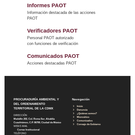
Informes PAOT
Información destacada de las acciones
PAOT
Verificadores PAOT
Personal PAOT autorizado
con funciones de verificación
Comunicados PAOT
Acciones destacadas PAOT
PROCURADURÍA AMBIENTAL Y
Navegación
DEL ORDENAMIENTO
Inicio
TERRITORIAL DE LA CDMX
Denuncia
¿Quiénes somos?
DIRECCIÓN
Micrositios
Medellín 202, Col. Roma Sur, Alcaldía
Comunicados
Cuauhtémoc, C.P. 06700, Ciudad de México
Consejo de Gobierno
WEB E-MAIL
Correo Institucional
TELÉFONO