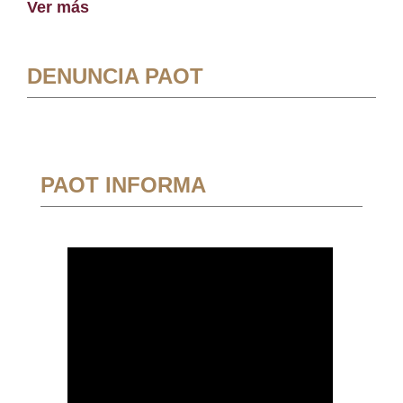
Ver más
DENUNCIA PAOT
PAOT INFORMA