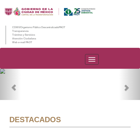
CDMX/Organismo Público Descentralizado/PAOT
Transparencia
Trámites y Servicios
Atención Ciudadana
Web e-mail PAOT
PAOT
Previous
Nex
DESTACADOS