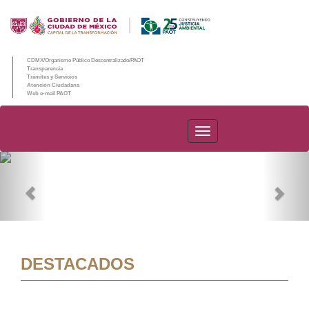
CDMX/Organismo Público Descentralizado/PAOT
Transparencia
Trámites y Servicios
Atención Ciudadana
Web e-mail PAOT
PAOT
Previous
Nex
DESTACADOS