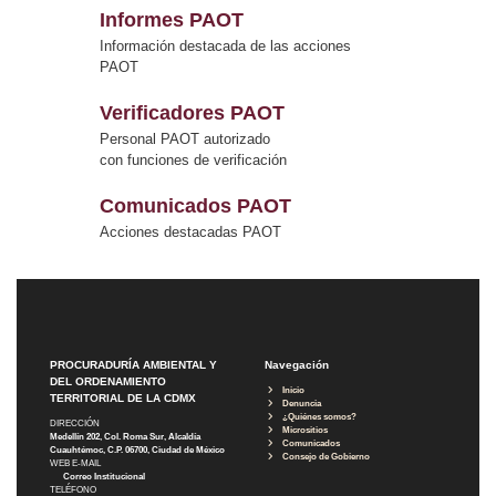
Informes PAOT
Información destacada de las acciones
PAOT
Verificadores PAOT
Personal PAOT autorizado
con funciones de verificación
Comunicados PAOT
Acciones destacadas PAOT
PROCURADURÍA AMBIENTAL Y
Navegación
DEL ORDENAMIENTO
Inicio
TERRITORIAL DE LA CDMX
Denuncia
¿Quiénes somos?
DIRECCIÓN
Micrositios
Medellín 202, Col. Roma Sur, Alcaldía
Comunicados
Cuauhtémoc, C.P. 06700, Ciudad de México
Consejo de Gobierno
WEB E-MAIL
Correo Institucional
TELÉFONO