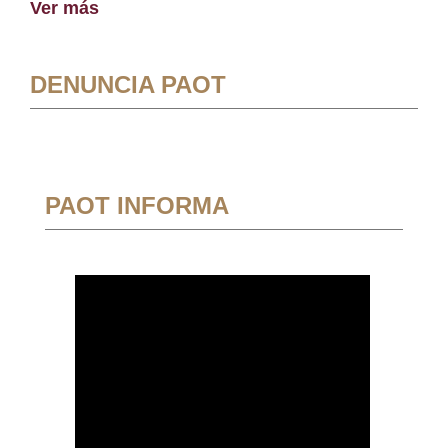
Ver más
DENUNCIA PAOT
PAOT INFORMA