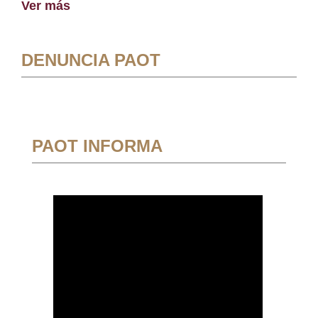
Ver más
DENUNCIA PAOT
PAOT INFORMA