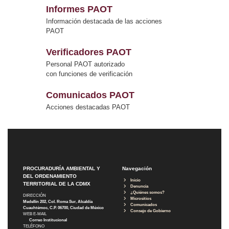
Informes PAOT
Información destacada de las acciones
PAOT
Verificadores PAOT
Personal PAOT autorizado
con funciones de verificación
Comunicados PAOT
Acciones destacadas PAOT
PROCURADURÍA AMBIENTAL Y
Navegación
DEL ORDENAMIENTO
Inicio
TERRITORIAL DE LA CDMX
Denuncia
¿Quiénes somos?
DIRECCIÓN
Micrositios
Medellín 202, Col. Roma Sur, Alcaldía
Comunicados
Cuauhtémoc, C.P. 06700, Ciudad de México
Consejo de Gobierno
WEB E-MAIL
Correo Institucional
TELÉFONO