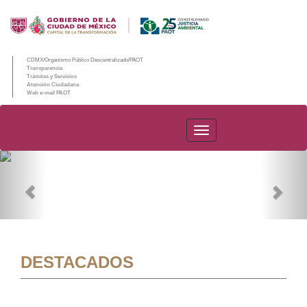
CDMX/Organismo Público Descentralizado/PAOT
Transparencia
Trámites y Servicios
Atención Ciudadana
Web e-mail PAOT
PAOT
Previous
Nex
DESTACADOS