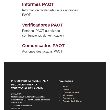
Informes PAOT
Información destacada de las acciones
PAOT
Verificadores PAOT
Personal PAOT autorizado
con funciones de verificación
Comunicados PAOT
Acciones destacadas PAOT
PROCURADURÍA AMBIENTAL Y
Navegación
DEL ORDENAMIENTO
Inicio
TERRITORIAL DE LA CDMX
Denuncia
¿Quiénes somos?
DIRECCIÓN
Micrositios
Medellín 202, Col. Roma Sur, Alcaldía
Comunicados
Cuauhtémoc, C.P. 06700, Ciudad de México
Consejo de Gobierno
WEB E-MAIL
Correo Institucional
TELÉFONO