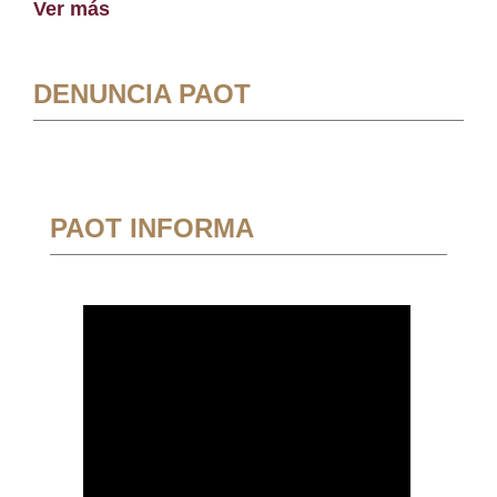
Ver más
DENUNCIA PAOT
PAOT INFORMA