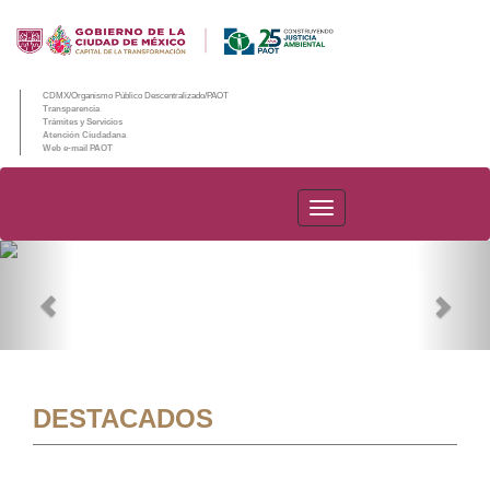
CDMX/Organismo Público Descentralizado/PAOT
Transparencia
Trámites y Servicios
Atención Ciudadana
Web e-mail PAOT
PAOT
Previous
Nex
DESTACADOS