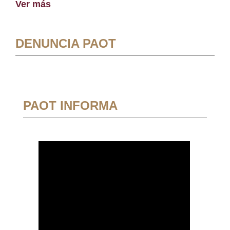
Ver más
DENUNCIA PAOT
PAOT INFORMA