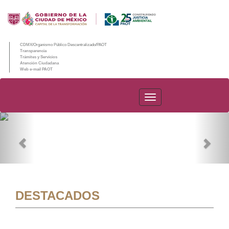
CDMX/Organismo Público Descentralizado/PAOT
Transparencia
Trámites y Servicios
Atención Ciudadana
Web e-mail PAOT
PAOT
Previous
Nex
DESTACADOS