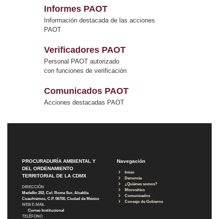
Informes PAOT
Información destacada de las acciones
PAOT
Verificadores PAOT
Personal PAOT autorizado
con funciones de verificación
Comunicados PAOT
Acciones destacadas PAOT
PROCURADURÍA AMBIENTAL Y
Navegación
DEL ORDENAMIENTO
Inicio
TERRITORIAL DE LA CDMX
Denuncia
¿Quiénes somos?
DIRECCIÓN
Micrositios
Medellín 202, Col. Roma Sur, Alcaldía
Comunicados
Cuauhtémoc, C.P. 06700, Ciudad de México
Consejo de Gobierno
WEB E-MAIL
Correo Institucional
TELÉFONO