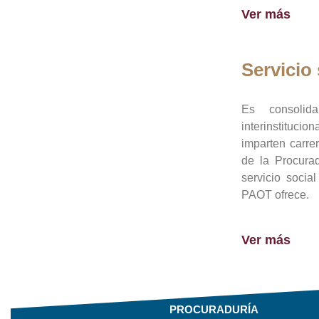
Ver más
Servicio 
Es consolid
interinstituci
imparten carre
de la Procura
servicio socia
PAOT ofrece.
Ver más
PROCURADURÍA