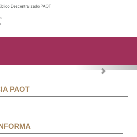
lico Descentralizado/PAOT
s
a
Next
IA PAOT
INFORMA