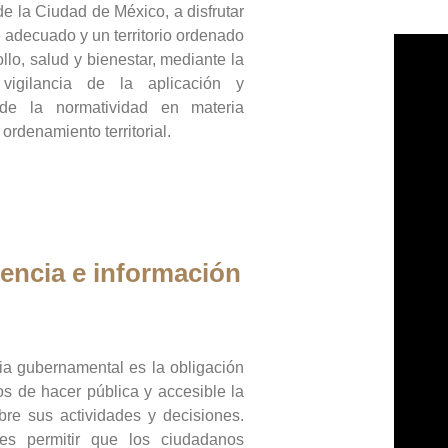
de la Ciudad de México, a disfrutar
 adecuado y un territorio ordenado
llo, salud y bienestar, mediante la
vigilancia de la aplicación y
 de la normatividad en materia
 ordenamiento territorial.
encia e información
ia gubernamental es la obligación
os de hacer pública y accesible la
bre sus actividades y decisiones.
es permitir que los ciudadanos