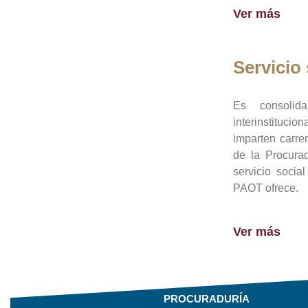
Ver más
Servicio 
Es consolid
interinstituci
imparten carre
de la Procura
servicio socia
PAOT ofrece.
Ver más
PROCURADURÍA