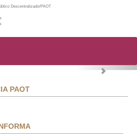
lico Descentralizado/PAOT
s
a
Next
IA PAOT
INFORMA