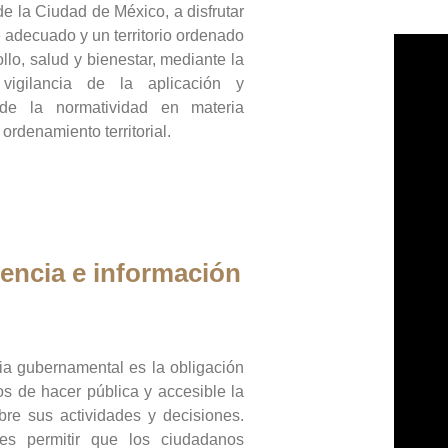
de la Ciudad de México, a disfrutar
 adecuado y un territorio ordenado
llo, salud y bienestar, mediante la
vigilancia de la aplicación y
 de la normatividad en materia
 ordenamiento territorial.
encia e información
ia gubernamental es la obligación
os de hacer pública y accesible la
bre sus actividades y decisiones.
es permitir que los ciudadanos