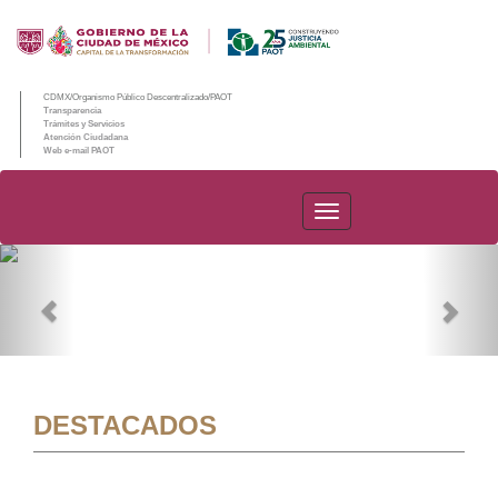
CDMX/Organismo Público Descentralizado/PAOT
Transparencia
Trámites y Servicios
Atención Ciudadana
Web e-mail PAOT
PAOT
Previous
Nex
DESTACADOS