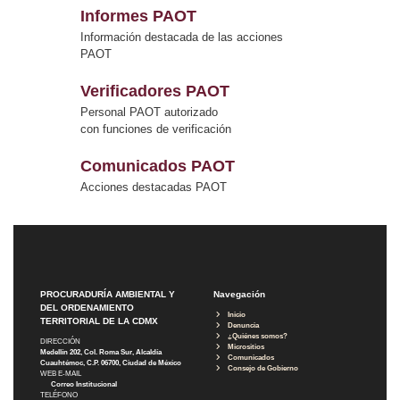
Informes PAOT
Información destacada de las acciones
PAOT
Verificadores PAOT
Personal PAOT autorizado
con funciones de verificación
Comunicados PAOT
Acciones destacadas PAOT
PROCURADURÍA AMBIENTAL Y
Navegación
DEL ORDENAMIENTO
Inicio
TERRITORIAL DE LA CDMX
Denuncia
¿Quiénes somos?
DIRECCIÓN
Micrositios
Medellín 202, Col. Roma Sur, Alcaldía
Comunicados
Cuauhtémoc, C.P. 06700, Ciudad de México
Consejo de Gobierno
WEB E-MAIL
Correo Institucional
TELÉFONO