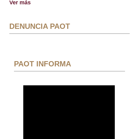
Ver más
DENUNCIA PAOT
PAOT INFORMA