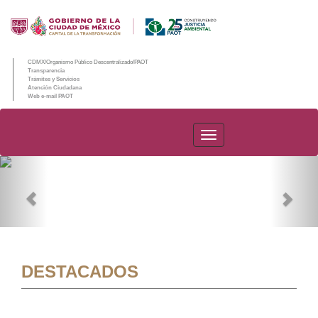
CDMX/Organismo Público Descentralizado/PAOT
Transparencia
Trámites y Servicios
Atención Ciudadana
Web e-mail PAOT
PAOT
Previous
Nex
DESTACADOS