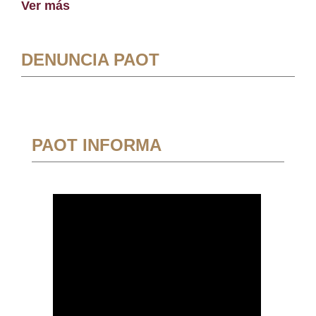
Ver más
DENUNCIA PAOT
PAOT INFORMA