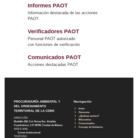
Informes PAOT
Información destacada de las acciones
PAOT
Verificadores PAOT
Personal PAOT autorizado
con funciones de verificación
Comunicados PAOT
Acciones destacadas PAOT
PROCURADURÍA AMBIENTAL Y
Navegación
DEL ORDENAMIENTO
Inicio
TERRITORIAL DE LA CDMX
Denuncia
¿Quiénes somos?
DIRECCIÓN
Micrositios
Medellín 202, Col. Roma Sur, Alcaldía
Comunicados
Cuauhtémoc, C.P. 06700, Ciudad de México
Consejo de Gobierno
WEB E-MAIL
Correo Institucional
TELÉFONO