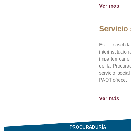
Ver más
Servicio 
Es consolid
interinstituci
imparten carre
de la Procura
servicio socia
PAOT ofrece.
Ver más
PROCURADURÍA