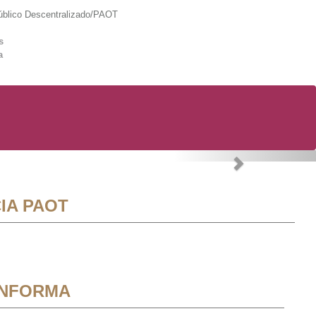
lico Descentralizado/PAOT
s
a
Next
IA PAOT
INFORMA