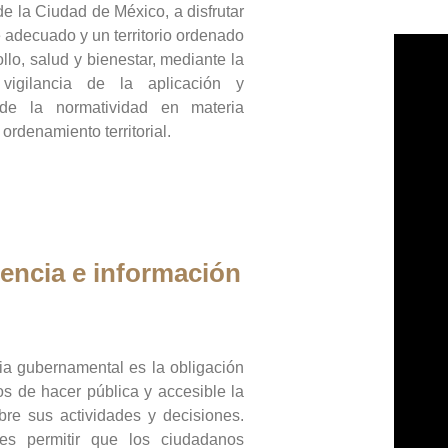
de la Ciudad de México, a disfrutar
 adecuado y un territorio ordenado
llo, salud y bienestar, mediante la
vigilancia de la aplicación y
 de la normatividad en materia
 ordenamiento territorial.
encia e información
ia gubernamental es la obligación
os de hacer pública y accesible la
bre sus actividades y decisiones.
es permitir que los ciudadanos