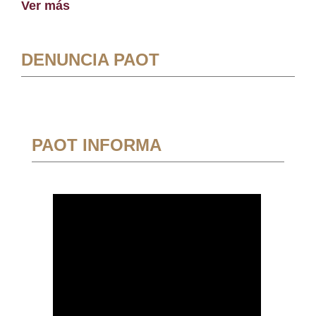
Ver más
DENUNCIA PAOT
PAOT INFORMA