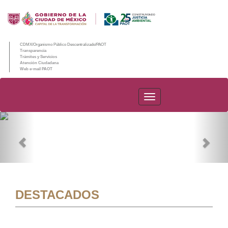
CDMX/Organismo Público Descentralizado/PAOT
Transparencia
Trámites y Servicios
Atención Ciudadana
Web e-mail PAOT
PAOT
Previous
Nex
DESTACADOS