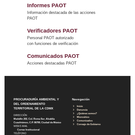
Informes PAOT
Información destacada de las acciones
PAOT
Verificadores PAOT
Personal PAOT autorizado
con funciones de verificación
Comunicados PAOT
Acciones destacadas PAOT
PROCURADURÍA AMBIENTAL Y
Navegación
DEL ORDENAMIENTO
Inicio
TERRITORIAL DE LA CDMX
Denuncia
¿Quiénes somos?
DIRECCIÓN
Micrositios
Medellín 202, Col. Roma Sur, Alcaldía
Comunicados
Cuauhtémoc, C.P. 06700, Ciudad de México
Consejo de Gobierno
WEB E-MAIL
Correo Institucional
TELÉFONO