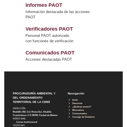
Informes PAOT
Información destacada de las acciones
PAOT
Verificadores PAOT
Personal PAOT autorizado
con funciones de verificación
Comunicados PAOT
Acciones destacadas PAOT
PROCURADURÍA AMBIENTAL Y
Navegación
DEL ORDENAMIENTO
Inicio
TERRITORIAL DE LA CDMX
Denuncia
¿Quiénes somos?
DIRECCIÓN
Micrositios
Medellín 202, Col. Roma Sur, Alcaldía
Comunicados
Cuauhtémoc, C.P. 06700, Ciudad de México
Consejo de Gobierno
WEB E-MAIL
Correo Institucional
TELÉFONO