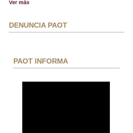
Ver más
DENUNCIA PAOT
PAOT INFORMA