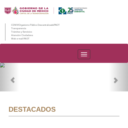
CDMX/Organismo Público Descentralizado/PAOT
Transparencia
Trámites y Servicios
Atención Ciudadana
Web e-mail PAOT
PAOT
Previous
Nex
DESTACADOS