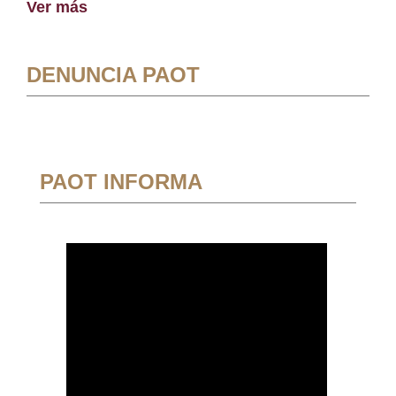
Ver más
DENUNCIA PAOT
PAOT INFORMA