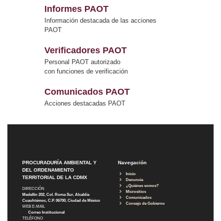
Informes PAOT
Información destacada de las acciones
PAOT
Verificadores PAOT
Personal PAOT autorizado
con funciones de verificación
Comunicados PAOT
Acciones destacadas PAOT
PROCURADURÍA AMBIENTAL Y
Navegación
DEL ORDENAMIENTO
Inicio
TERRITORIAL DE LA CDMX
Denuncia
¿Quiénes somos?
DIRECCIÓN
Micrositios
Medellín 202, Col. Roma Sur, Alcaldía
Comunicados
Cuauhtémoc, C.P. 06700, Ciudad de México
Consejo de Gobierno
WEB E-MAIL
Correo Institucional
TELÉFONO