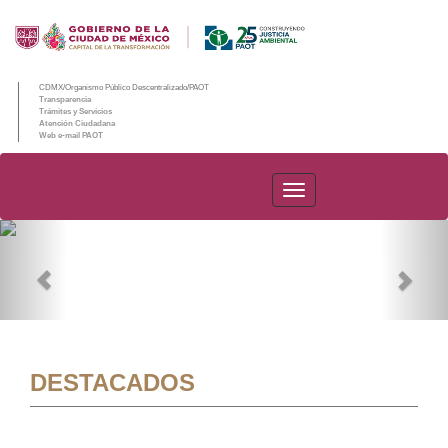
CDMX/Organismo Público Descentralizado/PAOT
Transparencia
Trámites y Servicios
Atención Ciudadana
Web e-mail PAOT
PAOT
Previous
Nex
DESTACADOS