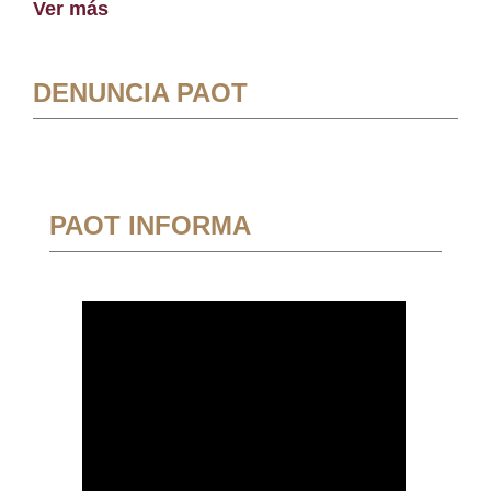
Ver más
DENUNCIA PAOT
PAOT INFORMA