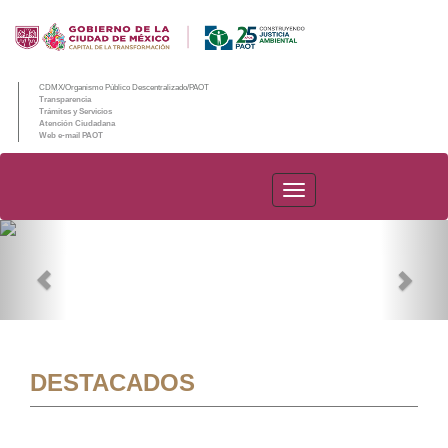
CDMX/Organismo Público Descentralizado/PAOT
Transparencia
Trámites y Servicios
Atención Ciudadana
Web e-mail PAOT
PAOT
Previous
Nex
DESTACADOS