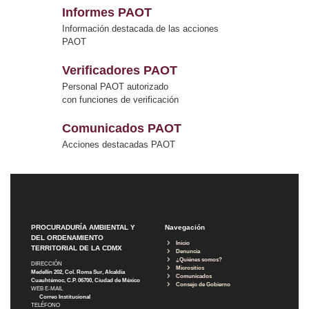
Informes PAOT
Información destacada de las acciones
PAOT
Verificadores PAOT
Personal PAOT autorizado
con funciones de verificación
Comunicados PAOT
Acciones destacadas PAOT
PROCURADURÍA AMBIENTAL Y
Navegación
DEL ORDENAMIENTO
Inicio
TERRITORIAL DE LA CDMX
Denuncia
¿Quiénes somos?
DIRECCIÓN
Micrositios
Medellín 202, Col. Roma Sur, Alcaldía
Comunicados
Cuauhtémoc, C.P. 06700, Ciudad de México
Consejo de Gobierno
WEB E-MAIL
Correo Institucional
TELÉFONO