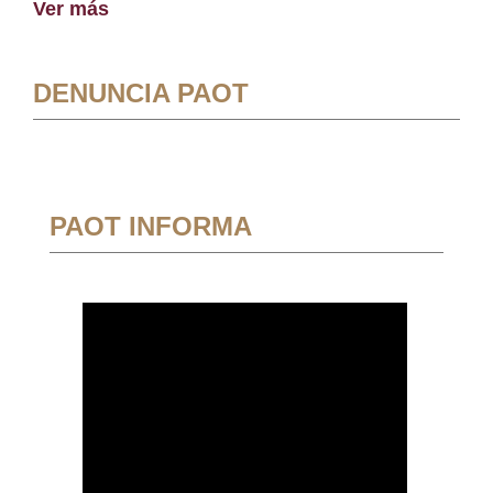
Ver más
DENUNCIA PAOT
PAOT INFORMA