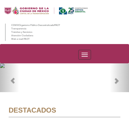
CDMX/Organismo Público Descentralizado/PAOT
Transparencia
Trámites y Servicios
Atención Ciudadana
Web e-mail PAOT
PAOT
Previous
Nex
DESTACADOS