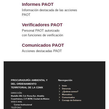
Informes PAOT
Información destacada de las acciones
PAOT
Verificadores PAOT
Personal PAOT autorizado
con funciones de verificación
Comunicados PAOT
Acciones destacadas PAOT
PROCURADURÍA AMBIENTAL Y
Navegación
DEL ORDENAMIENTO
Inicio
TERRITORIAL DE LA CDMX
Denuncia
¿Quiénes somos?
DIRECCIÓN
Micrositios
Medellín 202, Col. Roma Sur, Alcaldía
Comunicados
Cuauhtémoc, C.P. 06700, Ciudad de México
Consejo de Gobierno
WEB E-MAIL
Correo Institucional
TELÉFONO