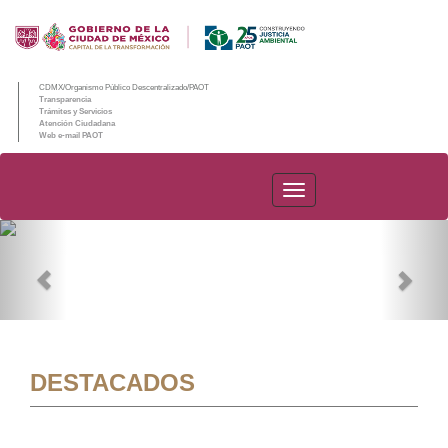
CDMX/Organismo Público Descentralizado/PAOT
Transparencia
Trámites y Servicios
Atención Ciudadana
Web e-mail PAOT
PAOT
Previous
Nex
DESTACADOS