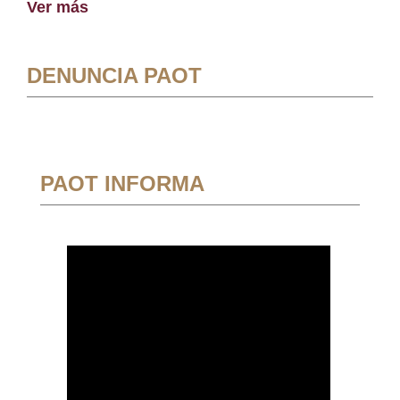
Ver más
DENUNCIA PAOT
PAOT INFORMA