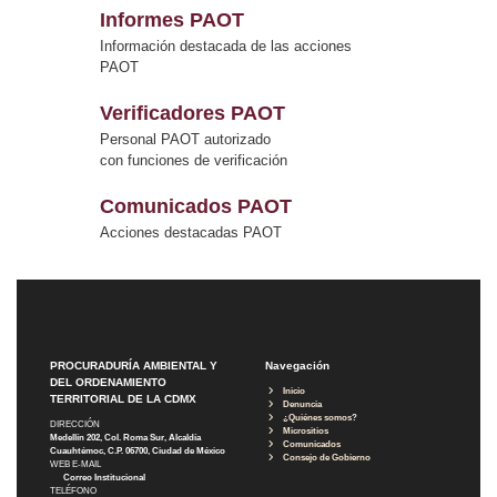
Informes PAOT
Información destacada de las acciones
PAOT
Verificadores PAOT
Personal PAOT autorizado
con funciones de verificación
Comunicados PAOT
Acciones destacadas PAOT
PROCURADURÍA AMBIENTAL Y
Navegación
DEL ORDENAMIENTO
Inicio
TERRITORIAL DE LA CDMX
Denuncia
¿Quiénes somos?
DIRECCIÓN
Micrositios
Medellín 202, Col. Roma Sur, Alcaldía
Comunicados
Cuauhtémoc, C.P. 06700, Ciudad de México
Consejo de Gobierno
WEB E-MAIL
Correo Institucional
TELÉFONO