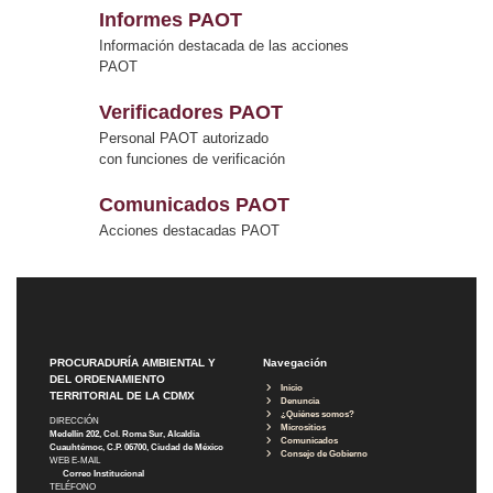
Informes PAOT
Información destacada de las acciones
PAOT
Verificadores PAOT
Personal PAOT autorizado
con funciones de verificación
Comunicados PAOT
Acciones destacadas PAOT
PROCURADURÍA AMBIENTAL Y
Navegación
DEL ORDENAMIENTO
Inicio
TERRITORIAL DE LA CDMX
Denuncia
¿Quiénes somos?
DIRECCIÓN
Micrositios
Medellín 202, Col. Roma Sur, Alcaldía
Comunicados
Cuauhtémoc, C.P. 06700, Ciudad de México
Consejo de Gobierno
WEB E-MAIL
Correo Institucional
TELÉFONO