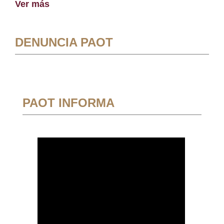
Ver más
DENUNCIA PAOT
PAOT INFORMA