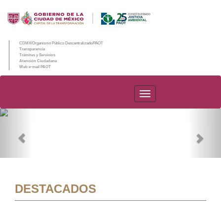
CDMX/Organismo Público Descentralizado/PAOT
Transparencia
Trámites y Servicios
Atención Ciudadana
Web e-mail PAOT
PAOT
Previous
Nex
DESTACADOS